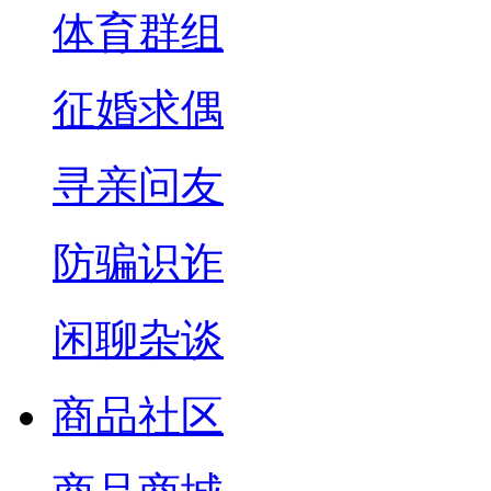
体育群组
征婚求偶
寻亲问友
防骗识诈
闲聊杂谈
商品社区