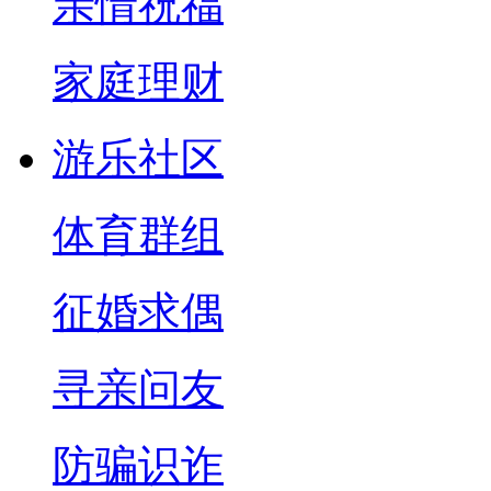
亲情祝福
家庭理财
游乐社区
体育群组
征婚求偶
寻亲问友
防骗识诈