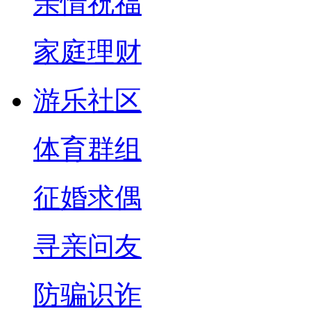
亲情祝福
家庭理财
游乐社区
体育群组
征婚求偶
寻亲问友
防骗识诈