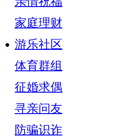
亲情祝福
家庭理财
游乐社区
体育群组
征婚求偶
寻亲问友
防骗识诈