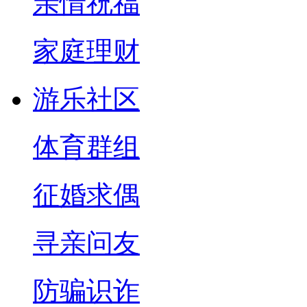
亲情祝福
家庭理财
游乐社区
体育群组
征婚求偶
寻亲问友
防骗识诈