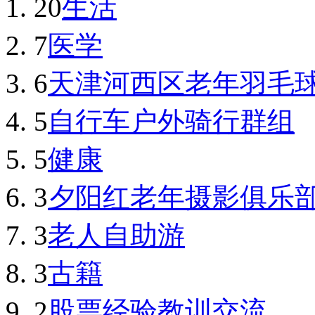
20
生活
7
医学
6
天津河西区老年羽毛
5
自行车户外骑行群组
5
健康
3
夕阳红老年摄影俱乐
3
老人自助游
3
古籍
2
股票经验教训交流