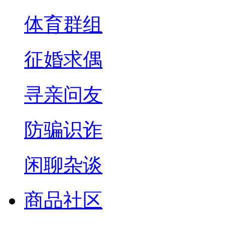
体育群组
征婚求偶
寻亲问友
防骗识诈
闲聊杂谈
商品社区