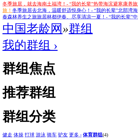
冬季旅居，就去海南土福湾！- “我的长辈”热带海滨避寒康养
旅！
冬季旅居去北海，温暖舒适悦身心！- “我的长辈”北部湾
春森林养生之旅
旅居林都伊春、尽享清凉一夏！- “我的长辈”
中国老龄网
»
群组
我的群组 ›
群组焦点
推荐群组
群组分类
健走
体操
打球
游泳
骑车
驴友
更多 ›
体育群组
(4)