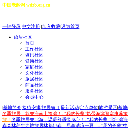
中国老龄网 wdzb.org.cn
2026年08月09日 星期日 06
一键登录
中文注册
|
加入收藏
|
设为首页
旅居社区
首页
工作社区
资讯社区
健康社区
家庭社区
文化社区
旅居社区
商品社区
服务社区
会员中心
|
基地简介
|
接待安排
|
旅居项目
|
最新活动
|
定点单位
|
旅游景区
|
基地
冬季旅居，就去海南土福湾！- “我的长辈”热带海滨避寒康养
旅！
冬季旅居去北海，温暖舒适悦身心！- “我的长辈”北部湾
春森林养生之旅
旅居林都伊春、尽享清凉一夏！- “我的长辈”