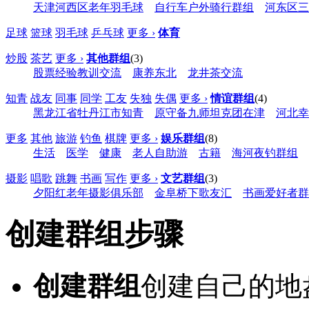
天津河西区老年羽毛球
自行车户外骑行群组
河东区三
足球
篮球
羽毛球
乒乓球
更多 ›
体育
炒股
茶艺
更多 ›
其他群组
(3)
股票经验教训交流
康养东北
龙井茶交流
知青
战友
同事
同学
工友
失独
失偶
更多 ›
情谊群组
(4)
黑龙江省牡丹江市知青
原守备九师坦克团在津
河北幸
更多
其他
旅游
钓鱼
棋牌
更多 ›
娱乐群组
(8)
生活
医学
健康
老人自助游
古籍
海河夜钓群组
摄影
唱歌
跳舞
书画
写作
更多 ›
文艺群组
(3)
夕阳红老年摄影俱乐部
金阜桥下歌友汇
书画爱好者群
创建群组步骤
创建群组
创建自己的地